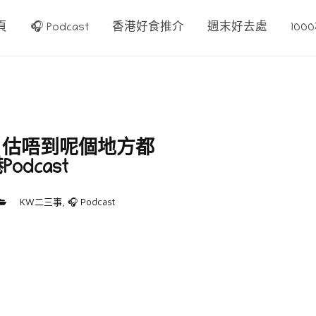
頁
🎧 Podcast
香港好食推介
週末好去處
10
t！估唔到呢個地方都
dcast
KW二三事
,
🎧 Podcast