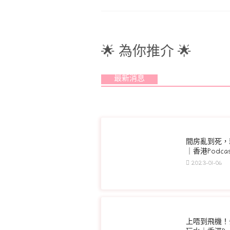
🌟 為你推介 🌟
最新消息
間房亂到死，
｜香港Podcas
2023-01-06
上唔到飛機！