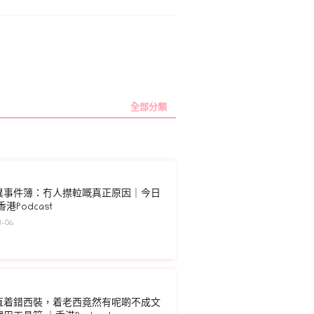
全部分類
異事件簿：冇人㩒𨋢嘅真正原因｜今日
港Podcast
-06
直着錯西裝，着老西竟然有呢啲不成文