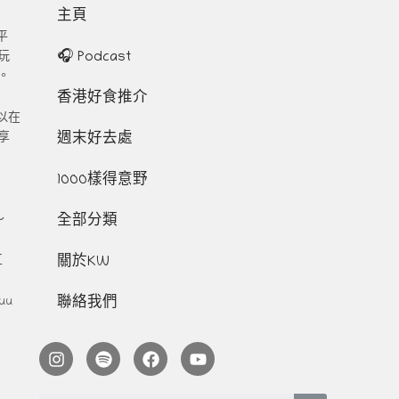
主頁
平
🎧 Podcast
玩
。
香港好食推介
以在
週末好去處
享
1000樣得意野
～
全部分類
關於KW
互
聯絡我們
uu