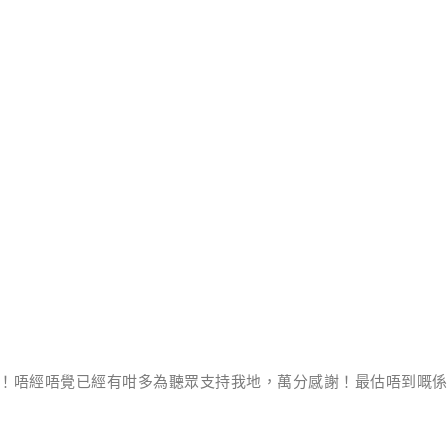
愛！！！唔經唔覺已經有咁多為聽眾支持我地，萬分感謝！最估唔到嘅