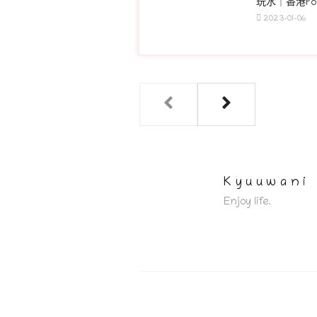
玩水｜香港Pod
2023-01-06
Kyuuwani
Enjoy life.