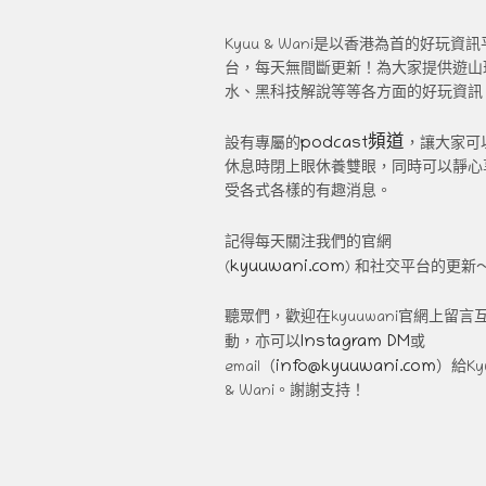
Kyuu & Wani是以香港為首的好玩資訊
台，每天無間斷更新！為大家提供遊山
水、黑科技解說等等各方面的好玩資訊
podcast頻道
設有專屬的
，讓大家可
休息時閉上眼休養雙眼，同時可以靜心
受各式各樣的有趣消息。
記得每天關注我們的官網
kyuuwani.com
(
) 和社交平台的更新
聽眾們，歡迎在kyuuwani官網上留言
Instagram DM
動，亦可以
或
info@kyuuwani.com
email（
）給Ky
& Wani。謝謝支持！