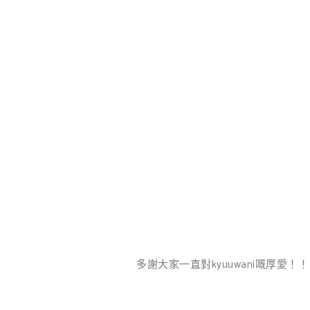
多謝大家一直對kyuuwani嘅厚