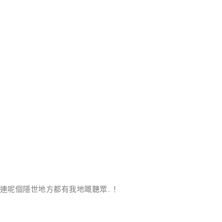
係連呢個隱世地方都有我地嘅聽眾…！