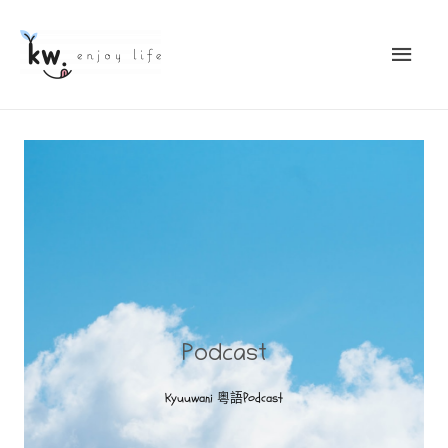
Podcast
Kyuuwani 粵語Podcast