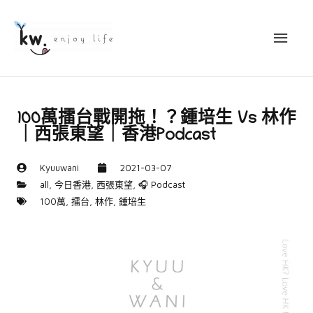
100萬擂台戰開拖！？鍾培生 Vs 林作
｜西張東望｜香港Podcast
Kyuuwani
2021-03-07
all
,
今日香港
,
西張東望
,
🎧 Podcast
100萬
,
擂台
,
林作
,
鍾培生