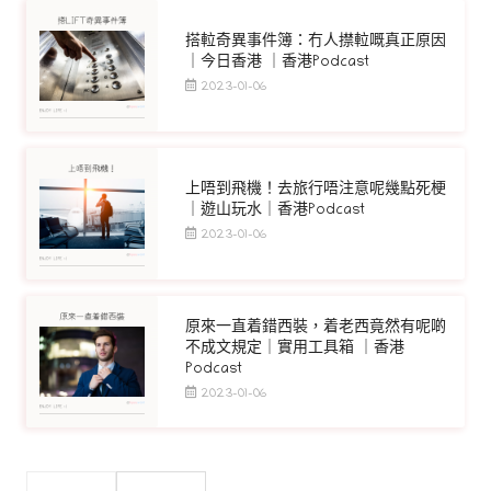
搭𨋢奇異事件簿：冇人㩒𨋢嘅真正原因
｜今日香港 ｜香港Podcast
2023-01-06
上唔到飛機！去旅行唔注意呢幾點死梗
｜遊山玩水｜香港Podcast
2023-01-06
原來一直着錯西裝，着老西竟然有呢啲
不成文規定｜實用工具箱 ｜香港
Podcast
2023-01-06