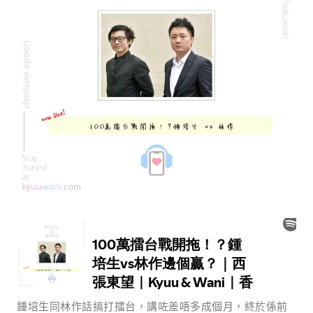
鍾培生同林作話搞打擂台，講咗差唔多成個月，終於係前