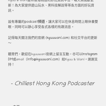
Kyuu & Wani是以香港為首的好玩資訊平台，每天無間斷更
新！為大家提供遊山玩水、黑科技解說等等各方面的好玩資
訊。
podcast頻道
設有專屬的
，讓大家可以在休息時閉上眼休養雙
眼，同時可以靜心享受各式各樣的有趣消息。
kyuuwani.com
記得每天關注我們的官網 (
) 和社交平台的更新
～
Instagram
聽眾們，歡迎在kyuuwani官網上留言互動，亦可以
DM
info@kyuuwani.com
或email（
）給Kyuu & Wani。謝謝支
持！
- Chillest Hong Kong Podcaster