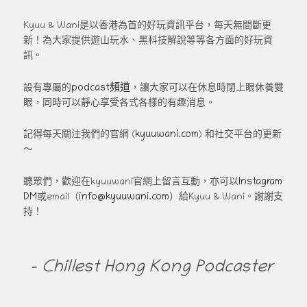
Kyuu & Wani是以香港為首的好玩資訊平台，每天無間斷更
新！為大家提供遊山玩水、黑科技解說等等各方面的好玩資
訊。
podcast頻道
設有專屬的
，讓大家可以在休息時閉上眼休養雙
眼，同時可以靜心享受各式各樣的有趣消息。
kyuuwani.com
記得每天關注我們的官網 (
) 和社交平台的更新
～
Instagram
聽眾們，歡迎在kyuuwani官網上留言互動，亦可以
DM
info@kyuuwani.com
或email（
）給Kyuu & Wani。謝謝支
持！
- Chillest Hong Kong Podcaster