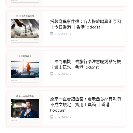
搭𨋢奇異事件簿：冇人㩒𨋢嘅真正原因
｜今日香港 ｜香港Podcast
2023-01-06
上唔到飛機！去旅行唔注意呢幾點死梗
｜遊山玩水｜香港Podcast
2023-01-06
原來一直着錯西裝，着老西竟然有呢啲
不成文規定｜實用工具箱 ｜香港
Podcast
2023-01-06