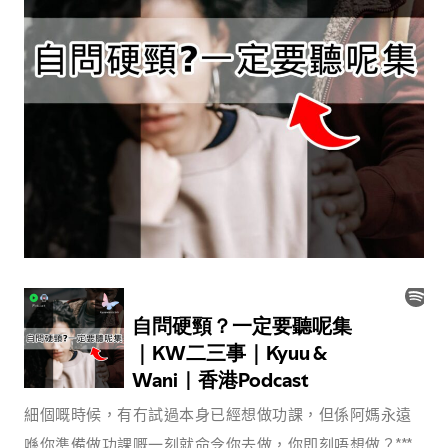
細個嘅時候，有冇試過本身已經想做功課，但係阿媽永遠
喺你準備做功課嘅一刻就命令你去做，你即刻唔想做？***