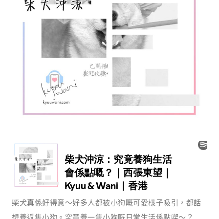
柴犬真係好得意～好多人都被小狗嘅可愛樣子吸引，都話
想養返隻小狗。究竟養一隻小狗嘅日常生活係點㗎～？