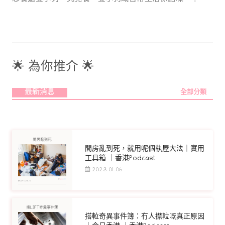
🌟 為你推介 🌟
最新消息
全部分類
間房亂到死，就用呢個執屋大法｜實用
工具箱 ｜香港Podcast
2023-01-06
搭𨋢奇異事件簿：冇人㩒𨋢嘅真正原因