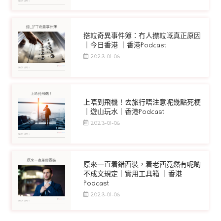
搭𨋢奇異事件簿：冇人㩒𨋢嘅真正原因
｜今日香港 ｜香港Podcast
2023-01-06
上唔到飛機！去旅行唔注意呢幾點死梗
｜遊山玩水｜香港Podcast
2023-01-06
原來一直着錯西裝，着老西竟然有呢啲
不成文規定｜實用工具箱 ｜香港
Podcast
2023-01-06