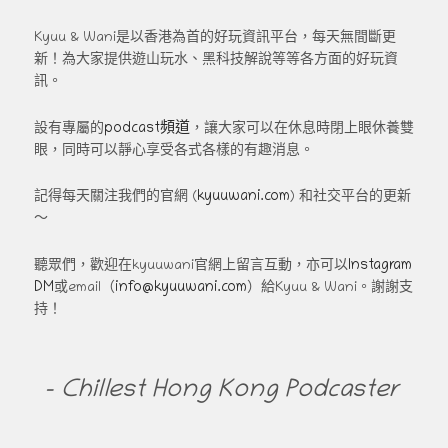
Kyuu & Wani是以香港為首的好玩資訊平台，每天無間斷更
新！為大家提供遊山玩水、黑科技解說等等各方面的好玩資
訊。
podcast頻道
設有專屬的
，讓大家可以在休息時閉上眼休養雙
眼，同時可以靜心享受各式各樣的有趣消息。
kyuuwani.com
記得每天關注我們的官網 (
) 和社交平台的更新
～
Instagram
聽眾們，歡迎在kyuuwani官網上留言互動，亦可以
DM
info@kyuuwani.com
或email（
）給Kyuu & Wani。謝謝支
持！
- Chillest Hong Kong Podcaster