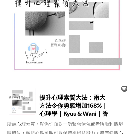
所謂
心理
素質，就係你面對一啲緊張情況或者唔順利嘅嘢
嘅時候，你嘅心態可唔可以保持平穩嘅能力。擁有強嘅
心