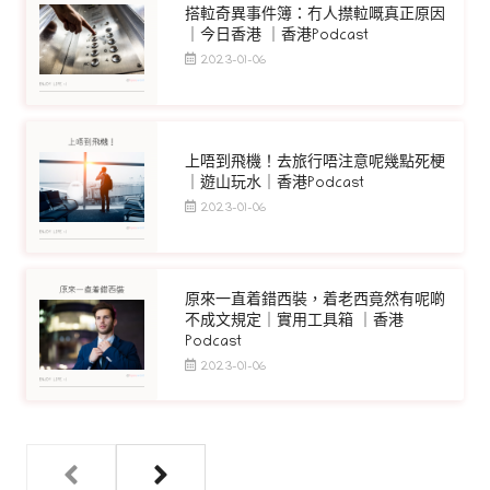
搭𨋢奇異事件簿：冇人㩒𨋢嘅真正原因
｜今日香港 ｜香港Podcast
2023-01-06
上唔到飛機！去旅行唔注意呢幾點死梗
｜遊山玩水｜香港Podcast
2023-01-06
原來一直着錯西裝，着老西竟然有呢啲
不成文規定｜實用工具箱 ｜香港
Podcast
2023-01-06