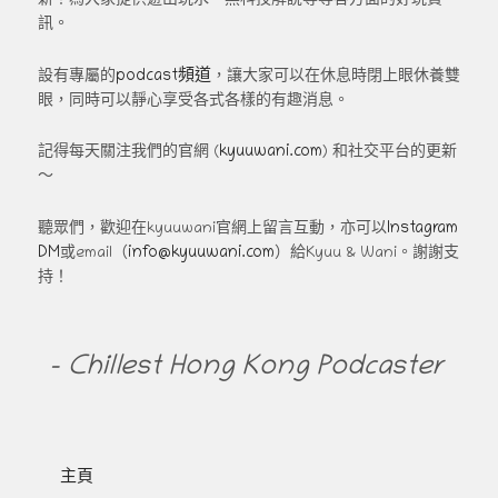
新！為大家提供遊山玩水、黑科技解說等等各方面的好玩資
訊。
podcast頻道
設有專屬的
，讓大家可以在休息時閉上眼休養雙
眼，同時可以靜心享受各式各樣的有趣消息。
kyuuwani.com
記得每天關注我們的官網 (
) 和社交平台的更新
～
Instagram
聽眾們，歡迎在kyuuwani官網上留言互動，亦可以
DM
info@kyuuwani.com
或email（
）給Kyuu & Wani。謝謝支
持！
- Chillest Hong Kong Podcaster
主頁