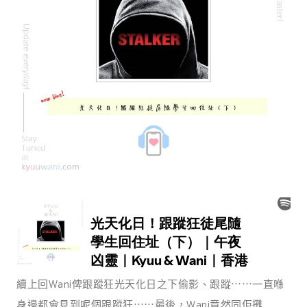
續上回Wani俾跟蹤狂光天化日之下偷影、跟蹤⋯⋯一直喺
身邊都會見到呢個跟蹤狂⋯⋯最後，Wani竟然同佢攤