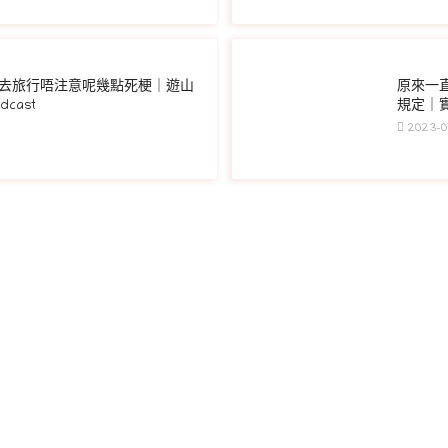
去旅行唔注意呢幾點死梗｜遊山
原來一
cast
規定｜實
2023-01