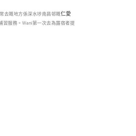
仁愛
常去嘅地方係深水埗南昌邨嘅
習服務。Wani第一次去為露宿者提