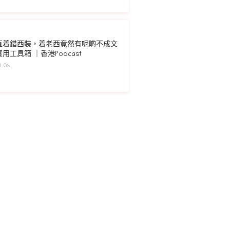
直着錯西裝，着老西竟然有呢啲不成文
用工具箱 ｜香港Podcast
-06