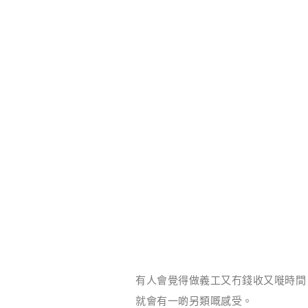
有人會覺得做義工又冇錢收又嘥時間
就會有一啲另類嘅感受。