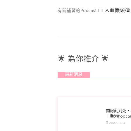
人血饅頭🤮 
有關補習的Podcast 👉🏻
🌟 為你推介 🌟
最新消息
間房亂到死，
｜香港Podcas
2023-01-06