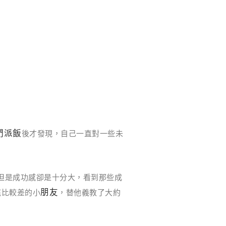
們派飯
後才發現，自己一直對一些未
但是成功感卻是十分大，看到那些成
朋友
底比較差的小
，替他義教了大約