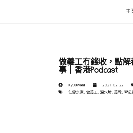
主
做義工冇錢收，點解
事｜香港Podcast
Kyuuwani
2021-02-22
仁愛之家
,
做義工
,
深水埗
,
義教
,
聖母