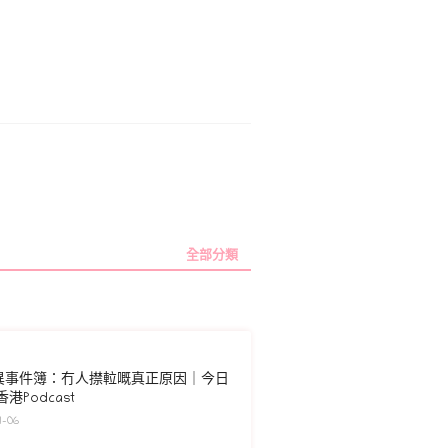
全部分類
異事件簿：冇人㩒𨋢嘅真正原因｜今日
港Podcast
-06