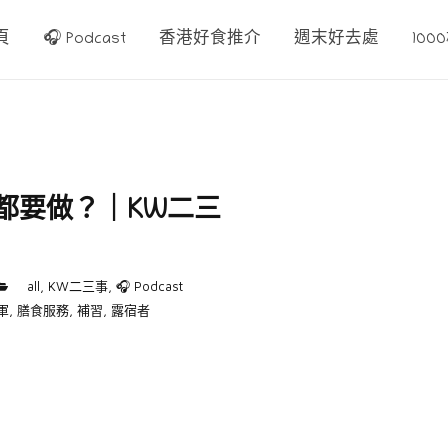
頁
🎧 Podcast
香港好食推介
週末好去處
10
都要做？｜KW二三
all
,
KW二三事
,
🎧 Podcast
軍
,
膳食服務
,
補習
,
露宿者