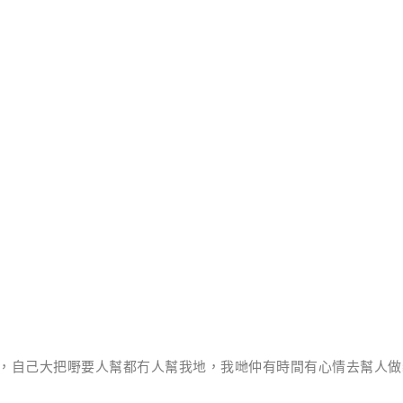
，自己大把嘢要人幫都冇人幫我地，我哋仲有時間有心情去幫人做