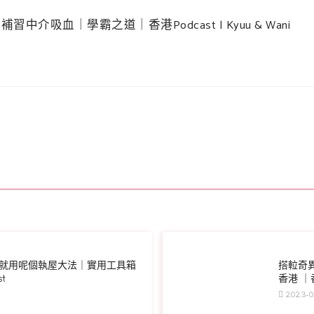
補習中介吸血｜學霸之道｜香港Podcast | Kyuu & Wani
就用呢個執屋大法｜實用工具箱
搭𨋢奇
t
香港 ｜香
2023-01