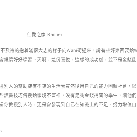
仁愛之家 Banner
不及待的抱着滿懷大志的樣子向Wani衝過來，說有些好東西要給W
會繼續好好學習。天啊，這份喜悅，這樣的成功感，並不是金錢能
過別人的幫助擁有不錯的生活素質然後用自己的能力回饋社會。以義
些讀書技巧傳授給家境不富裕，沒有足夠金錢補習的學生，讓他們
當你教授別人時，更是會發現到自己在知識上的不足，努力增值自
。