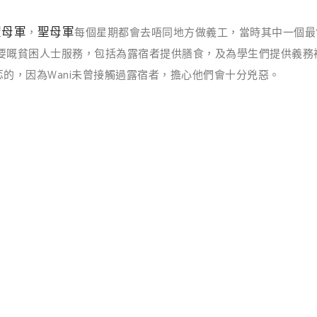
聖母軍
聖母軍
，
每個星期都會去唔同地方做義工，當時其中一個最
要嘅貧困人士服務，包括為露宿者提供膳食，及為學生們提供義務補
的，因為Wani未曾接觸過露宿者，擔心他們會十分兇惡。