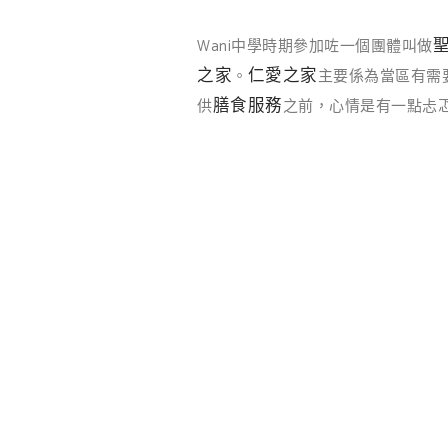
Wani中學時期參加咗一個團體叫做
之家
仁愛之家
。
主要係為當區有需
膳食服務
供
之前，心情是有一點忐忑