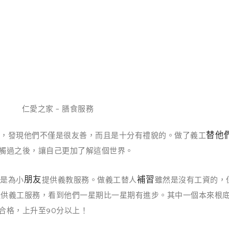
仁愛之家 – 膳食服務
替他
者後，發現他們不僅是很友善，而且是十分有禮貌的。做了義工
觸過之後，讓自己更加了解這個世界。
朋友
補習
，是為小
提供義教服務。做義工替人
雖然是沒有工資的，
提供義工服務，看到他們一星期比一星期有進步。其中一個本來根
合格，上升至90分以上！