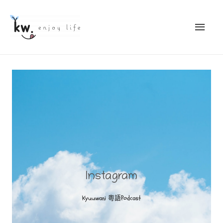
Instagram
Kyuuwani 粵語Podcast