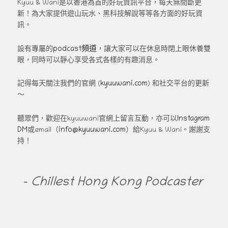
Kyuu & Wani是以香港為首的好玩資訊平台，每天無間斷更
新！為大家提供遊山玩水、黑科技解說等等各方面的好玩資
訊。
podcast頻道
設有專屬的
，讓大家可以在休息時閉上眼休養雙
眼，同時可以靜心享受各式各樣的有趣消息。
kyuuwani.com
記得每天關注我們的官網 (
) 和社交平台的更新
～
Instagram
聽眾們，歡迎在kyuuwani官網上留言互動，亦可以
DM
info@kyuuwani.com
或email（
）給Kyuu & Wani。謝謝支
持！
- Chillest Hong Kong Podcaster