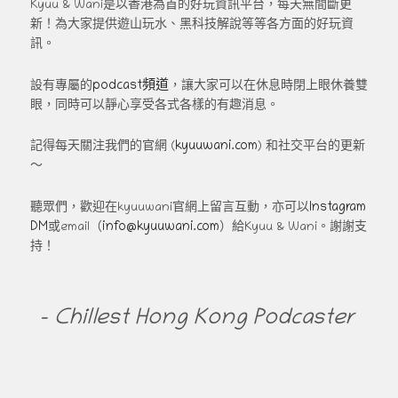
Kyuu & Wani是以香港為首的好玩資訊平台，每天無間斷更
新！為大家提供遊山玩水、黑科技解說等等各方面的好玩資
訊。
podcast頻道
設有專屬的
，讓大家可以在休息時閉上眼休養雙
眼，同時可以靜心享受各式各樣的有趣消息。
kyuuwani.com
記得每天關注我們的官網 (
) 和社交平台的更新
～
Instagram
聽眾們，歡迎在kyuuwani官網上留言互動，亦可以
DM
info@kyuuwani.com
或email（
）給Kyuu & Wani。謝謝支
持！
- Chillest Hong Kong Podcaster