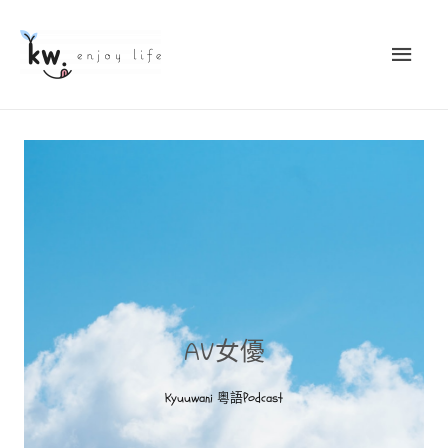
AV女優
Kyuuwani 粵語Podcast