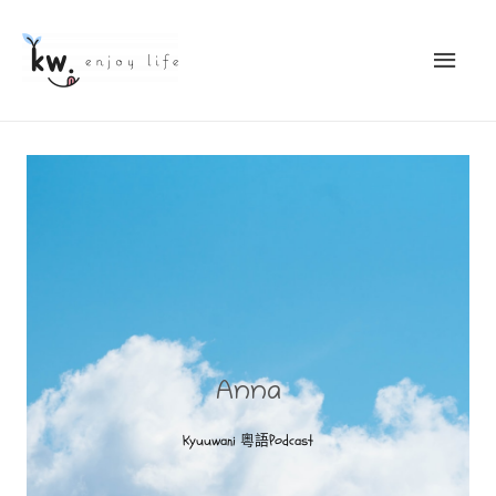
Anna
Kyuuwani 粵語Podcast