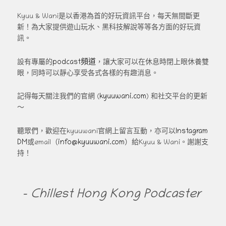
Kyuu & Wani是以香港為首的好玩資訊平台，每天無間斷更
新！為大家提供遊山玩水、黑科技解說等等各方面的好玩資
訊。
podcast頻道
設有專屬的
，讓大家可以在休息時閉上眼休養雙
眼，同時可以靜心享受各式各樣的有趣消息。
kyuuwani.com
記得每天關注我們的官網 (
) 和社交平台的更新
～
Instagram
聽眾們，歡迎在kyuuwani官網上留言互動，亦可以
DM
info@kyuuwani.com
或email（
）給Kyuu & Wani。謝謝支
持！
- Chillest Hong Kong Podcaster