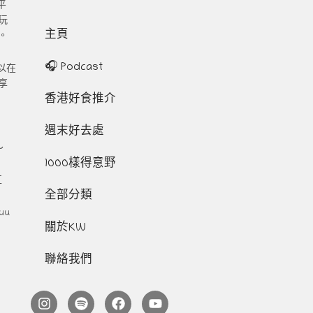
平
玩
主頁
。
🎧 Podcast
以在
享
香港好食推介
週末好去處
～
1000樣得意野
互
全部分類
uu
關於KW
聯絡我們