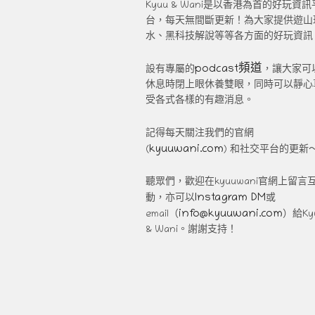
Kyuu & Wani是以香港為首的好玩資訊
台，每天無間斷更新！為大家提供遊山
水、黑科技解說等等各方面的好玩資訊
podcast頻道
設有專屬的
，讓大家可
休息時閉上眼休養雙眼，同時可以靜心
受各式各樣的有趣消息。
記得每天關注我們的官網
kyuuwani.com
(
) 和社交平台的更新
聽眾們，歡迎在kyuuwani官網上留言
Instagram DM
動，亦可以
或
info@kyuuwani.com
email（
）給Ky
& Wani。謝謝支持！