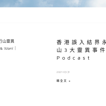
香港誤入結界
山3大靈異事
Podcast
2021-03-31
睇全文 »