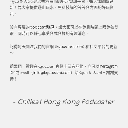
Kyuu & Wani是以香港為首的好玩資訊平台，每天無間斷更
新！為大家提供遊山玩水、黑科技解說等等各方面的好玩資
訊。
podcast頻道
設有專屬的
，讓大家可以在休息時閉上眼休養雙
眼，同時可以靜心享受各式各樣的有趣消息。
kyuuwani.com
記得每天關注我們的官網 (
) 和社交平台的更新
～
Instagram
聽眾們，歡迎在kyuuwani官網上留言互動，亦可以
DM
info@kyuuwani.com
或email（
）給Kyuu & Wani。謝謝支
持！
- Chillest Hong Kong Podcaster