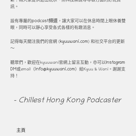
新！為大家提供遊山玩水、黑科技解說等等各方面的好玩資
訊。
podcast頻道
設有專屬的
，讓大家可以在休息時閉上眼休養雙
眼，同時可以靜心享受各式各樣的有趣消息。
kyuuwani.com
記得每天關注我們的官網 (
) 和社交平台的更新
～
Instagram
聽眾們，歡迎在kyuuwani官網上留言互動，亦可以
DM
info@kyuuwani.com
或email（
）給Kyuu & Wani。謝謝支
持！
- Chillest Hong Kong Podcaster
主頁