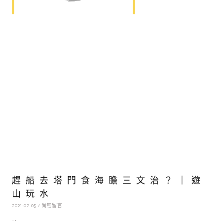
趕船去塔門食海膽三文治？｜遊
山玩水
2021-02-05
尚無留言