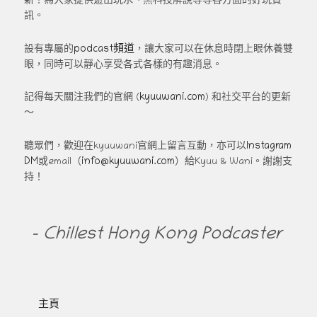
新！為大家提供遊山玩水、黑科技解說等等各方面的好玩資
訊。
podcast頻道
設有專屬的
，讓大家可以在休息時閉上眼休養雙
眼，同時可以靜心享受各式各樣的有趣消息。
kyuuwani.com
記得每天關注我們的官網 (
) 和社交平台的更新
～
Instagram
聽眾們，歡迎在kyuuwani官網上留言互動，亦可以
DM
info@kyuuwani.com
或email（
）給Kyuu & Wani。謝謝支
持！
- Chillest Hong Kong Podcaster
主頁