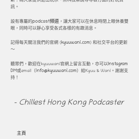
新！為大家提供遊山玩水、黑科技解說等等各方面的好玩資
訊。
podcast頻道
設有專屬的
，讓大家可以在休息時閉上眼休養雙
眼，同時可以靜心享受各式各樣的有趣消息。
kyuuwani.com
記得每天關注我們的官網 (
) 和社交平台的更新
～
Instagram
聽眾們，歡迎在kyuuwani官網上留言互動，亦可以
DM
info@kyuuwani.com
或email（
）給Kyuu & Wani。謝謝支
持！
- Chillest Hong Kong Podcaster
主頁