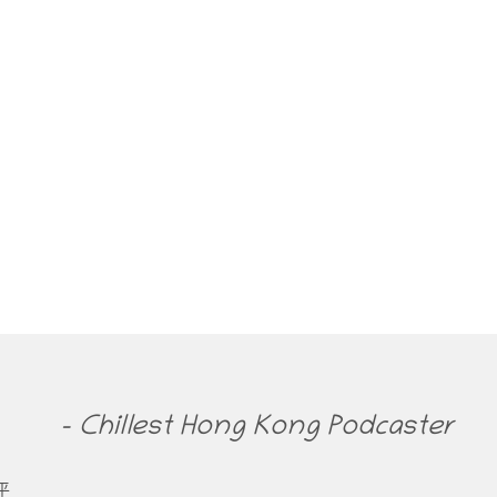
- Chillest Hong Kong Podcaster
平