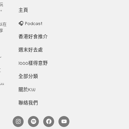
玩
主頁
。
🎧 Podcast
以在
享
香港好食推介
週末好去處
～
1000樣得意野
互
全部分類
uu
關於KW
聯絡我們