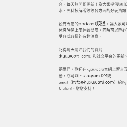
台，每天無間斷更新！為大家提供遊山
水、黑科技解說等等各方面的好玩資訊
podcast頻道
設有專屬的
，讓大家可
休息時閉上眼休養雙眼，同時可以靜心
受各式各樣的有趣消息。
記得每天關注我們的官網
kyuuwani.com
(
) 和社交平台的更新
聽眾們，歡迎在kyuuwani官網上留言
Instagram DM
動，亦可以
或
info@kyuuwani.com
email（
）給Ky
& Wani。謝謝支持！