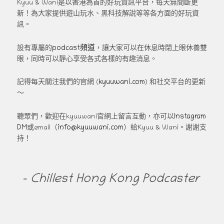
Kyuu & Wani是以香港為首的好玩資訊平台，每天無間斷更
新！為大家提供遊山玩水、黑科技解說等等各方面的好玩資
訊。
podcast頻道
設有專屬的
，讓大家可以在休息時閉上眼休養雙
眼，同時可以靜心享受各式各樣的有趣消息。
kyuuwani.com
記得每天關注我們的官網 (
) 和社交平台的更新
～
Instagram
聽眾們，歡迎在kyuuwani官網上留言互動，亦可以
DM
info@kyuuwani.com
或email（
）給Kyuu & Wani。謝謝支
持！
- Chillest Hong Kong Podcaster