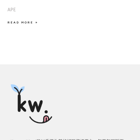
APE
READ MORE »