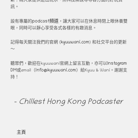
新！為大家提供遊山玩水、黑科技解說等等各方面的好玩資
訊。
podcast頻道
設有專屬的
，讓大家可以在休息時閉上眼休養雙
眼，同時可以靜心享受各式各樣的有趣消息。
kyuuwani.com
記得每天關注我們的官網 (
) 和社交平台的更新
～
Instagram
聽眾們，歡迎在kyuuwani官網上留言互動，亦可以
DM
info@kyuuwani.com
或email（
）給Kyuu & Wani。謝謝支
持！
- Chillest Hong Kong Podcaster
主頁