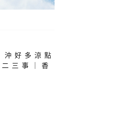
？沖好多涼點
W二三事｜香