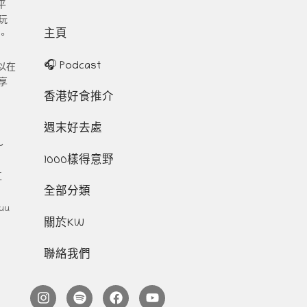
平
玩
主頁
。
🎧 Podcast
以在
享
香港好食推介
週末好去處
～
1000樣得意野
互
全部分類
uu
關於KW
聯絡我們