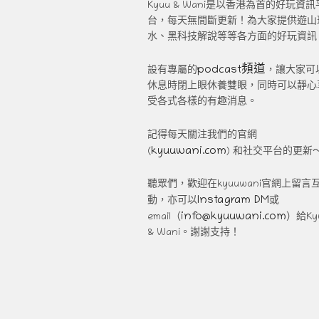
Kyuu & Wani是以香港為首的好玩資訊
台，每天無間斷更新！為大家提供遊山
水、黑科技解說等等各方面的好玩資訊
podcast頻道
設有專屬的
，讓大家可
休息時閉上眼休養雙眼，同時可以靜心
受各式各樣的有趣消息。
記得每天關注我們的官網
kyuuwani.com
(
) 和社交平台的更新
聽眾們，歡迎在kyuuwani官網上留言
Instagram DM
動，亦可以
或
info@kyuuwani.com
email（
）給Ky
& Wani。謝謝支持！