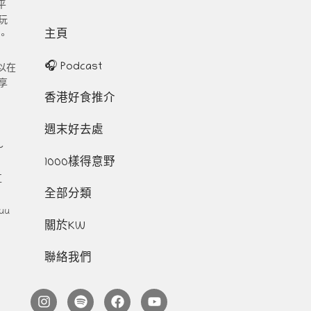
平
玩
主頁
。
🎧 Podcast
以在
享
香港好食推介
週末好去處
～
1000樣得意野
互
全部分類
uu
關於KW
聯絡我們