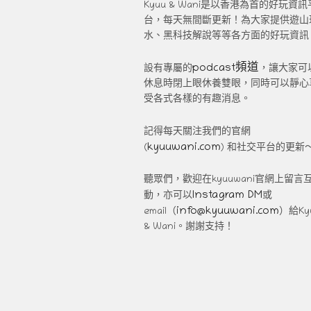
Kyuu & Wani是以香港為首的好玩資訊
台，每天無間斷更新！為大家提供遊山
水、黑科技解說等等各方面的好玩資訊
podcast頻道
設有專屬的
，讓大家可
休息時閉上眼休養雙眼，同時可以靜心
受各式各樣的有趣消息。
記得每天關注我們的官網
kyuuwani.com
(
) 和社交平台的更新
聽眾們，歡迎在kyuuwani官網上留言
Instagram DM
動，亦可以
或
info@kyuuwani.com
email（
）給Ky
& Wani。謝謝支持！